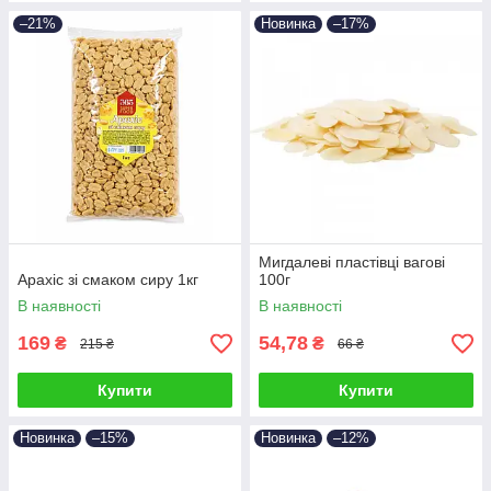
–21%
Новинка
–17%
Мигдалеві пластівці вагові
Арахіс зі смаком сиру 1кг
100г
В наявності
В наявності
169
54,78
₴
₴
215 ₴
66 ₴
Купити
Купити
Новинка
–15%
Новинка
–12%