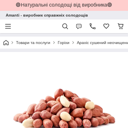
🟢Натуральні солодощі від виробника🟢
Amanti - виробник справжніх солодощів
Товари та послуги
Горіхи
Арахіс сушений неочищени