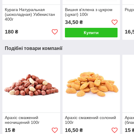
Курага Натуральная
Вишня в'ялена з цукром
Родз
(шоколадная) Узбекистан
(цукат) 100г
400г
34,50
₴
180
16,
₴
Купити
Подібні товари компанії
Арахіс смажений
Арахіс смажений солоний
Арах
неочищений 100г
100г
(бла
15
16,50
15
₴
₴