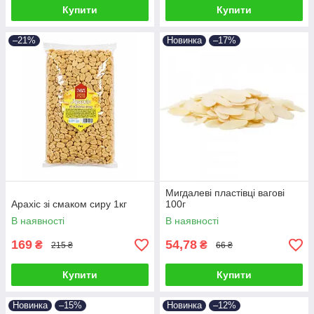
Купити
Купити
–21%
Новинка
–17%
Мигдалеві пластівці вагові
Арахіс зі смаком сиру 1кг
100г
В наявності
В наявності
169
54,78
₴
₴
215 ₴
66 ₴
Купити
Купити
Новинка
–15%
Новинка
–12%