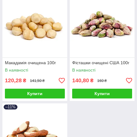
Макадамія очищена 100г
Фісташки очищені США 100г
В наявності
В наявності
120,28
140,80
₴
₴
141,50 ₴
160 ₴
Купити
Купити
–11%