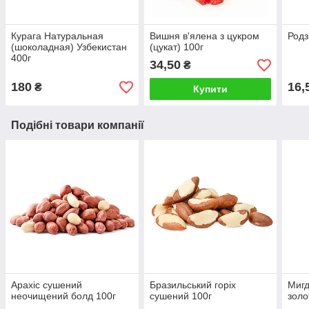
Курага Натуральная
Вишня в'ялена з цукром
Родз
(шоколадная) Узбекистан
(цукат) 100г
400г
34,50
₴
180
16,
₴
Купити
Подібні товари компанії
Арахіс сушений
Бразильський горіх
Миг
неочищений болд 100г
сушений 100г
золо