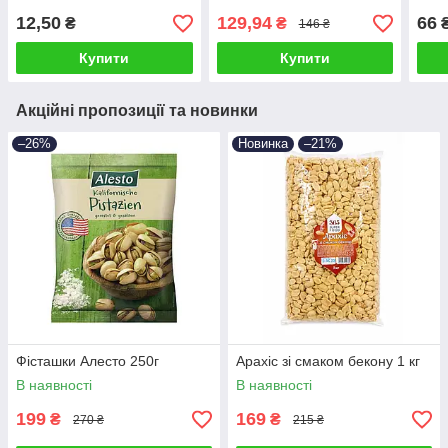
12,50
129,94
66
₴
₴
146 ₴
Купити
Купити
Акційні пропозиції та новинки
–26%
Новинка
–21%
Фісташки Алесто 250г
Арахіс зі смаком бекону 1 кг
В наявності
В наявності
199
169
₴
₴
270 ₴
215 ₴