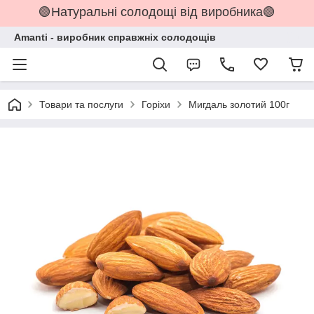
🟢Натуральні солодощі від виробника🟢
Amanti - виробник справжніх солодощів
Товари та послуги
Горіхи
Мигдаль золотий 100г