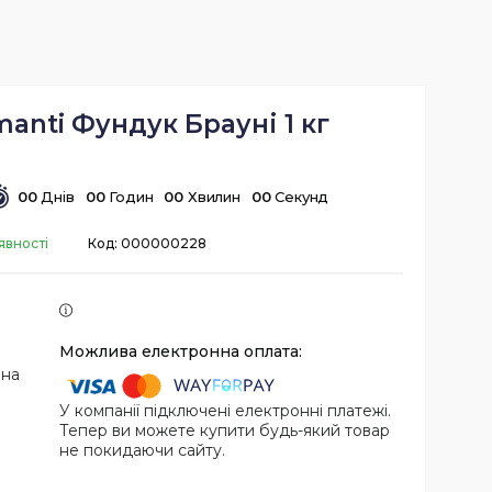
anti Фундук Брауні 1 кг
0
0
Днів
0
0
Годин
0
0
Хвилин
0
0
Секунд
явності
Код:
000000228
 на
У компанії підключені електронні платежі.
Тепер ви можете купити будь-який товар
не покидаючи сайту.