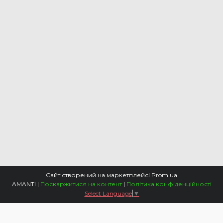
Сайт створений на маркетплейсі
Prom.ua
AMANTI |
Поскаржитися на контент
|
Політика конфіденційності
Select Language
▼