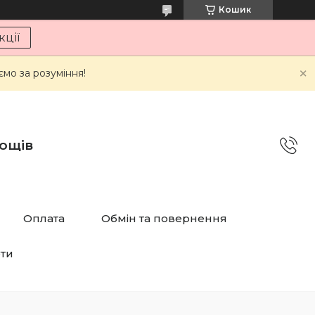
Кошик
ції
мо за розуміння!
дощів
Оплата
Обмін та повернення
рти