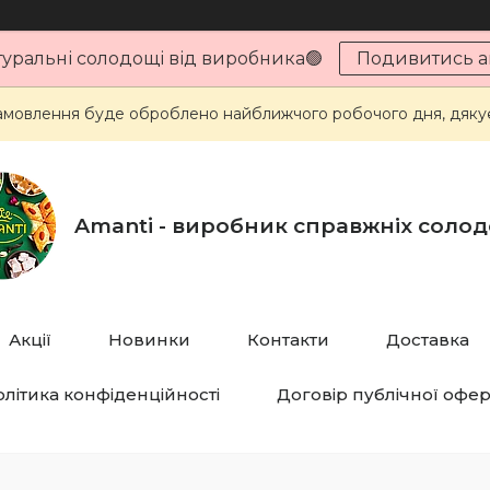
туральні солодощі від виробника🟢
Подивитись ак
мовлення буде оброблено найближчого робочого дня, дякує
Amanti - виробник справжніх соло
Акції
Новинки
Контакти
Доставка
літика конфіденційності
Договір публічної офе