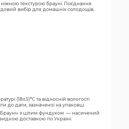
ніжною текстурою брауні. Поєднання
 Чудовий вибір для домашніх солодощів,
турі (18±3)°С та відносній вологості
и до дати, зазначеної на упаковці.
к Брауні» з цілим фундуком — насичений
швидкою доставкою по Україні.