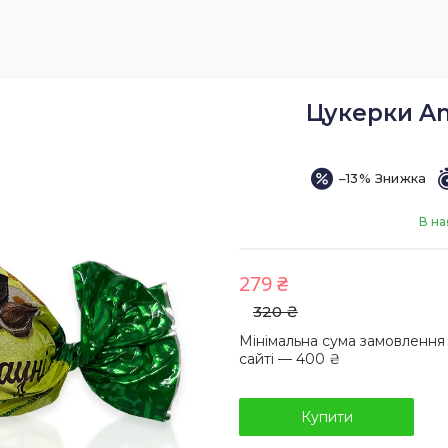
Цукерки Am
–13%
В на
279 ₴
320 ₴
Мінімальна сума замовлення
сайті — 400 ₴
Купити