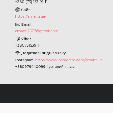
+380 (73) 153-91-11
https://amanti.ua/
amanti7577@gmail.com
+380731539111
Instagram
https://www.instagram.com/amanti.ua
+380979440099
Гуртовий відділ