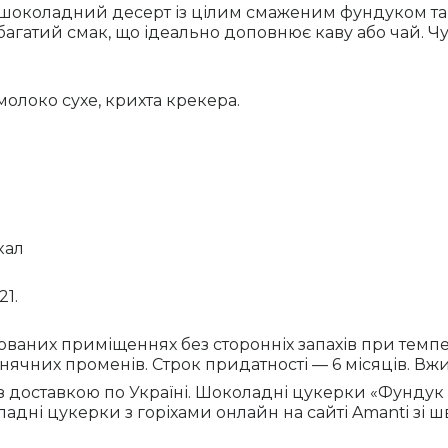
шоколадний десерт із цілим смаженим фундуком та 
є багатий смак, що ідеально доповнює каву або чай.
молоко сухе, крихта крекера.
кал
21.
ованих приміщеннях без сторонніх запахів при темпера
ячних променів. Строк придатності — 6 місяців. Вжит
з доставкою по Україні. Шоколадні цукерки «Фунду
адні цукерки з горіхами онлайн на сайті Amanti зі 