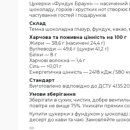
Цукерки «Фундук Брауні» — насичений 
шоколаду, горіхів і хрустких нот створю
частування гостей і подарунків.
Склад
Темна шоколадна глазур, фундук, какао, 
Харчова та поживна цінність на 100 г
Жири — 38,6 г (насичені 24,4 г)
Вуглеводи — 49,6 г (цукри 41,2 г)
Білки — 8 г
Харчові волокна — 1,4 г
Сіль — >0,01 г
Енергетична цінність — 2418 кДж / 580 к
Стандарт
Виготовлено відповідно до ДСТУ 4135:20
Умови зберігання
Зберігати в сухих, чистих, добре вентиль
повітря не вище 75%. Уникати прямих сон
Купити цукерки з фундуком у шоколаді 
десерт до кави та чаю. Замовляйте шокол