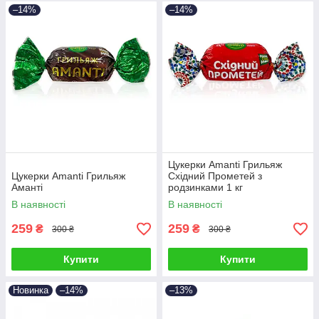
–14%
–14%
Цукерки Amanti Грильяж
Цукерки Amanti Грильяж
Східний Прометей з
Аманті
родзинками 1 кг
В наявності
В наявності
259
259
₴
₴
300 ₴
300 ₴
Купити
Купити
Новинка
–14%
–13%