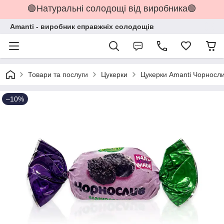
🟢Натуральні солодощі від виробника🟢
Amanti - виробник справжніх солодощів
Товари та послуги
Цукерки
Цукерки Amanti Чорносли
–10%