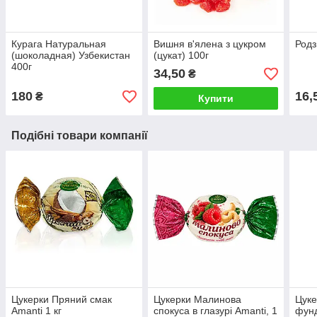
Курага Натуральная
Вишня в'ялена з цукром
Родз
(шоколадная) Узбекистан
(цукат) 100г
400г
34,50
₴
180
16,
₴
Купити
Подібні товари компанії
Цукерки Пряний смак
Цукерки Малинова
Цуке
Amanti 1 кг
спокуса в глазурі Amanti, 1
фунд