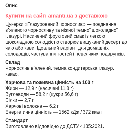
Опис
Купити на сайті amanti.ua з доставкою
Цукерки «Глазурований чорнослив» — поєднання
в’яленого чорносливу та ніжної темної шоколадної
глазурі. Насичений фруктовий смак із легкою
шоколадною солодкістю створює вишуканий десерт до
чаю або кави. Ідеальний варіант для домашніх
солодощів, частування гостей і невеликих подарунків.
Склад
Чорнослив в’ялений, темна кондитерська глазур,
какао.
Харчова та поживна цінність на 100 г
Жири — 12,9 г (насичені 11,8 г)
Вуглеводи — 58,2 г (цукри 56,6 г)
Білки — 2,7 г
Харчові волокна — 6,2 г
Енергетична цінність — 1562 кДж / 372 ккал
Стандарт
Виготовлено відповідно до ДСТУ 4135:2021.