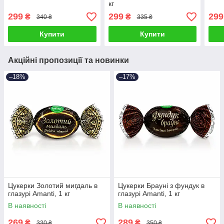
кг
299
299
299
₴
₴
340 ₴
335 ₴
Купити
Купити
Акційні пропозиції та новинки
–18%
–17%
Цукерки Золотий мигдаль в
Цукерки Брауні з фундук в
глазурі Amanti, 1 кг
глазурі Amanti, 1 кг
В наявності
В наявності
269
289
₴
₴
330 ₴
350 ₴