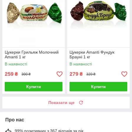
Цукерки Грильяж Молочний
Цукерки Amanti Фундук
Amanti 1 кг
Брауні 1 кг
В наявності
В наявності
259
279
₴
₴
300 ₴
320 ₴
Купити
Купити
Показати ще
Про нас
99% позитивних з 367 відгуків за рік