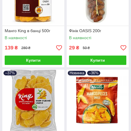
Манго King в банці 500г
Фінік OASIS 200г
В наявності
В наявності
139
29
₴
₴
280 ₴
50 ₴
Купити
Купити
–37%
Новинка
–36%