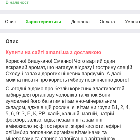
В наявності
Опис
Характеристики
Доставка
Оплата
Умови 
Опис
Купити на сайті amanti.ua з доставкою
Корисно! Вишукано! Смачно! Чого вартий один
яскравий аромат, що нагадує відразу і гострину спецій
Сходу, і запахи дорогих нішевих парфумів. А далі –
можна писати про користь імбиру нескінченно довго!
Сьогодні відомо про безліч корисних властивостей
імбиру для організму чоловіків та жінок.Вони
зумовлені його багатим вітамінно-мінеральним
складом, адже в цій рослині є: вітаміни групи В1, 2, 4,
5, 6, 9; З, Е, К, РР; калій, кальцій, магній, натрій,
фосфор, залізо, мідь; незамінні та замінні
амінокислоти; фітостероли, жирні кислоти, ефірні
олії.Імбир поповнює організм вітамінами та
мінералами та сприяє запобіганню авітамінозу;