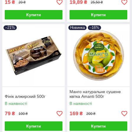
15
19,89
₴
₴
20 ₴
25,50 ₴
Купити
Купити
–21%
Новинка
–16%
Манго натуральне сушене
Фінік алжирский 500г
квітка Amanti 500г
В наявності
В наявності
79
169
₴
₴
100 ₴
200 ₴
Купити
Купити