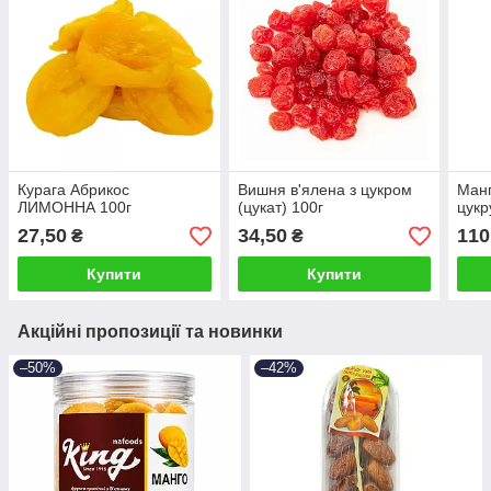
Курага Абрикос
Вишня в'ялена з цукром
Манг
ЛИМОННА 100г
(цукат) 100г
цукр
27,50
34,50
110
₴
₴
Купити
Купити
Акційні пропозиції та новинки
–50%
–42%