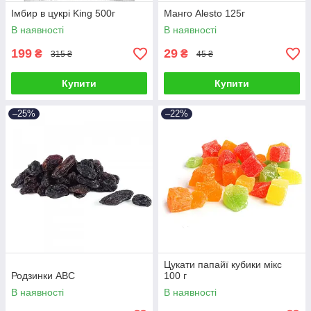
Імбир в цукрі King 500г
Манго Alesto 125г
В наявності
В наявності
199
29
₴
₴
315 ₴
45 ₴
Купити
Купити
–25%
–22%
Цукати папайї кубики мікс
Родзинки АВС
100 г
В наявності
В наявності