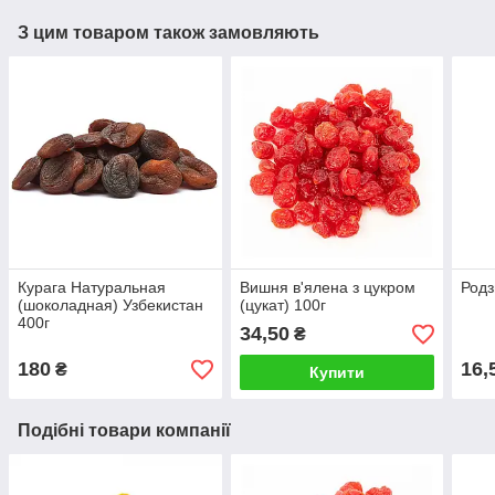
З цим товаром також замовляють
Курага Натуральная
Вишня в'ялена з цукром
Родз
(шоколадная) Узбекистан
(цукат) 100г
400г
34,50
₴
180
16,
₴
Купити
Подібні товари компанії