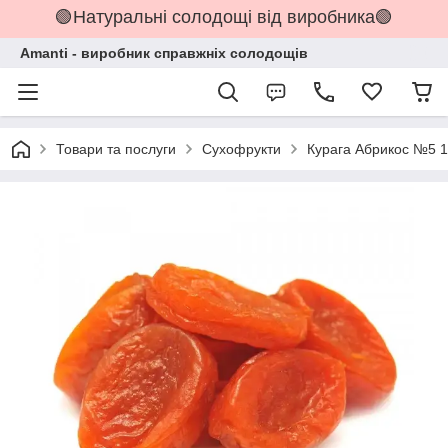
🟢Натуральні солодощі від виробника🟢
Amanti - виробник справжніх солодощів
Товари та послуги
Сухофрукти
Курага Абрикос №5 1