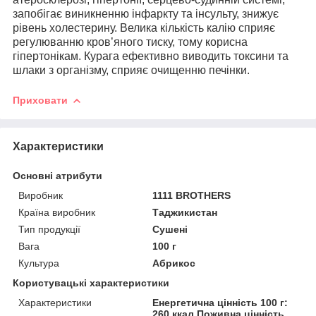
запобігає виникненню інфаркту та інсульту, знижує
рівень холестерину. Велика кількість калію сприяє
регулюванню кров’яного тиску, тому корисна
гіпертонікам. Курага ефективно виводить токсини та
шлаки з організму, сприяє очищенню печінки.
Приховати
Характеристики
Основні атрибути
Виробник
1111 BROTHERS
Країна виробник
Таджикистан
Тип продукції
Сушені
Вага
100 г
Культура
Абрикос
Користувацькі характеристики
Характеристики
Енергетична цінність 100 г:
260 ккал Поживна цінність