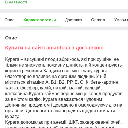
В наявності
Опис
Характеристики
Доставка
Оплата
Умови 
Опис
Купити на сайті amanti.ua з доставкою
Курага – висушені плоди абрикоса, які при сушінні не
тільки не знижують поживну цінність, а й концентрують
корисні речовини.Завдяки своєму складу курага
благотворно впливає на організм людини. У ній
міститься вітаміни А, В1, В2, РР, Е, С, К, бета-каротин,
залізо, фосфор, калій, натрій, магній, кальцій,
клітковина.Курага займає перше місце серед продуктів
за вмістом калію. Курага вважається чудовим
дієтичним продуктом і доведено її омолоджуючу дію на
організм. Дієтологи та лікарі радять щодня вживати
курагу.
Курага допомагає при анемії, ШКТ, захворюванні очей,
атеросклерозі, гіпертонії, серцево-судинній системі,