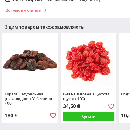
Всі умови оплати
З цим товаром також замовляють
Курага Натуральная
Вишня в'ялена з цукром
Родз
(шоколадная) Узбекистан
(цукат) 100г
400г
34,50
₴
180
16,
₴
Купити