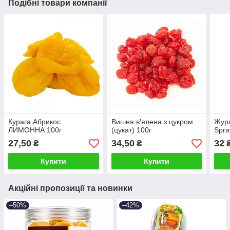
Подібні товари компанії
Курага Абрикос
Вишня в'ялена з цукром
Жура
ЛИМОННА 100г
(цукат) 100г
Spra
27,50
34,50
32
₴
₴
Купити
Купити
Акційні пропозиції та новинки
–50%
–42%