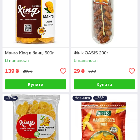
Манго King в банці 500г
Фінік OASIS 200г
В наявності
В наявності
139
29
₴
₴
280 ₴
50 ₴
Купити
Купити
–37%
Новинка
–36%