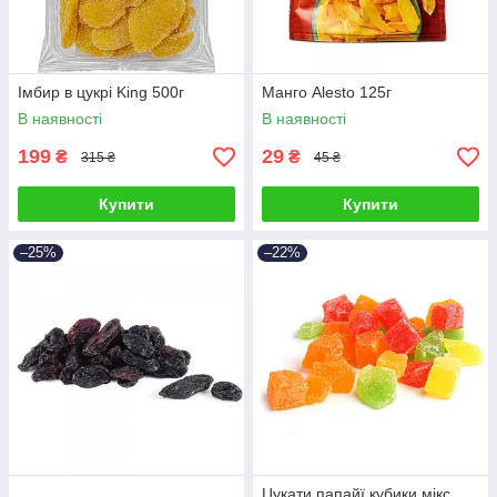
Імбир в цукрі King 500г
Манго Alesto 125г
В наявності
В наявності
199
29
₴
₴
315 ₴
45 ₴
Купити
Купити
–25%
–22%
Цукати папайї кубики мікс