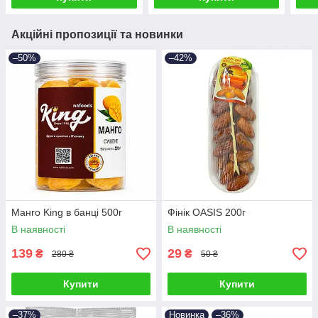
Акційні пропозиції та новинки
–50%
–42%
Манго King в банці 500г
Фінік OASIS 200г
В наявності
В наявності
139
29
₴
₴
280 ₴
50 ₴
Купити
Купити
–37%
Новинка
–36%