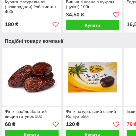
Курага Натуральная
Вишня в'ялена з цукром
Родз
(шоколадная) Узбекистан
(цукат) 100г
400г
34,50
₴
180
16,
₴
Купити
Подібні товари компанії
Фінік Ізраїль Золотий
Фінік натуральний свіжий
Інжи
вищий гатунок 100 г
Roniya 550г
68
120
79
₴
₴
Купити
Купити