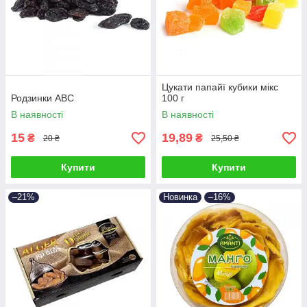
Цукати папайї кубики мікс
Родзинки АВС
100 г
В наявності
В наявності
15
19,89
₴
₴
20 ₴
25,50 ₴
Купити
Купити
–21%
Новинка
–16%