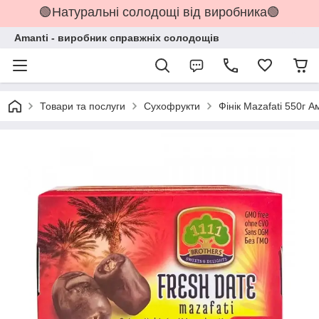
🟢Натуральні солодощі від виробника🟢
Amanti - виробник справжніх солодощів
Товари та послуги
Сухофрукти
Фінік Mazafati 550г А