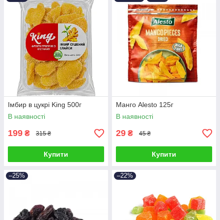
Імбир в цукрі King 500г
Манго Alesto 125г
В наявності
В наявності
199
29
₴
₴
315 ₴
45 ₴
Купити
Купити
–25%
–22%