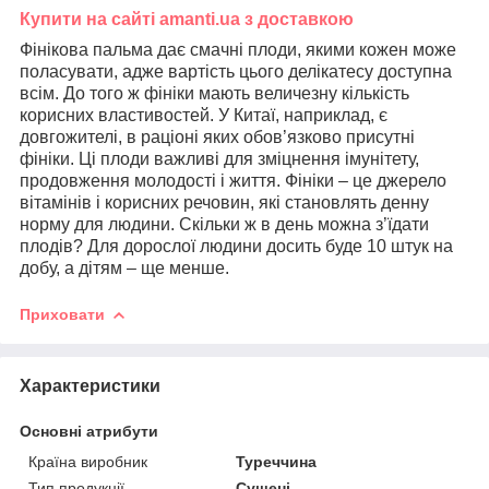
Купити на сайті amanti.ua з доставкою
Фінікова пальма дає смачні плоди, якими кожен може
поласувати, адже вартість цього делікатесу доступна
всім. До того ж фініки мають величезну кількість
корисних властивостей. У Китаї, наприклад, є
довгожителі, в раціоні яких обов’язково присутні
фініки. Ці плоди важливі для зміцнення імунітету,
продовження молодості і життя. Фініки – це джерело
вітамінів і корисних речовин, які становлять денну
норму для людини. Скільки ж в день можна з’їдати
плодів? Для дорослої людини досить буде 10 штук на
добу, а дітям – ще менше.
Приховати
Характеристики
Основні атрибути
Країна виробник
Туреччина
Тип продукції
Сушені