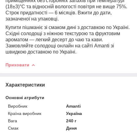
приміщеннях без сторонніх запахів при температурі
(18±3)°С та відносній вологості повітря не вище 75%.
Строк придатності — 6 місяців. Вжити до дати,
зазначеної на упаковці.
Купити пішманіє зі смаком дині з доставкою по Україні.
Східні солодощі з ніжною текстурою та фруктовим
ароматом — легкий десерт до чаю та кави.
Замовляйте солодощі онлайн на сайті Amanti зі
швидкою доставкою по Україні.
Приховати
Характеристики
Основні атрибути
Виробник
Amanti
Країна виробник
Україна
Вага
240 г
Смак
Диня