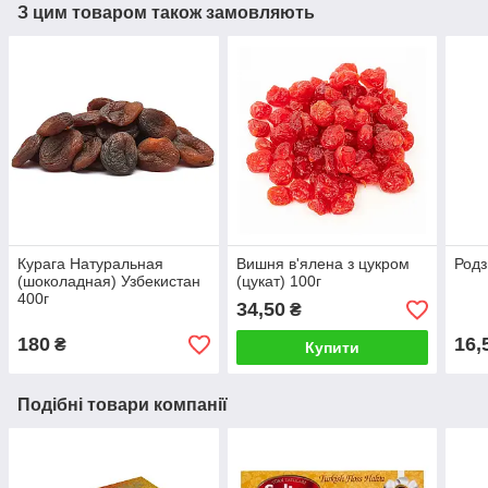
З цим товаром також замовляють
Курага Натуральная
Вишня в'ялена з цукром
Родз
(шоколадная) Узбекистан
(цукат) 100г
400г
34,50
₴
180
16,
₴
Купити
Подібні товари компанії