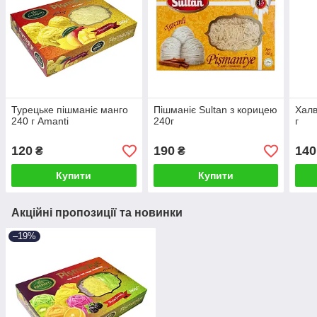
Турецьке пішманіє манго
Пішманіє Sultan з корицею
Халв
240 г Amanti
240г
г
120
190
140
₴
₴
Купити
Купити
Акційні пропозиції та новинки
–19%