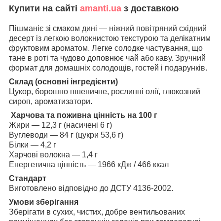
Купити на сайті
amanti.ua
з доставкою
Пішманіє зі смаком дині — ніжний повітряний східний
десерт із легкою волокнистою текстурою та делікатним
фруктовим ароматом. Легке солодке частування, що
тане в роті та чудово доповнює чай або каву. Зручний
формат для домашніх солодощів, гостей і подарунків.
Склад (основні інгредієнти)
Цукор, борошно пшеничне, рослинні олії, глюкозний
сироп, ароматизатори.
Харчова та поживна цінність на 100 г
Жири — 12,3 г (насичені 6 г)
Вуглеводи — 84 г (цукри 53,6 г)
Білки — 4,2 г
Харчові волокна — 1,4 г
Енергетична цінність — 1966 кДж / 466 ккал
Стандарт
Виготовлено відповідно до ДСТУ 4136-2002.
Умови зберігання
Зберігати в сухих, чистих, добре вентильованих