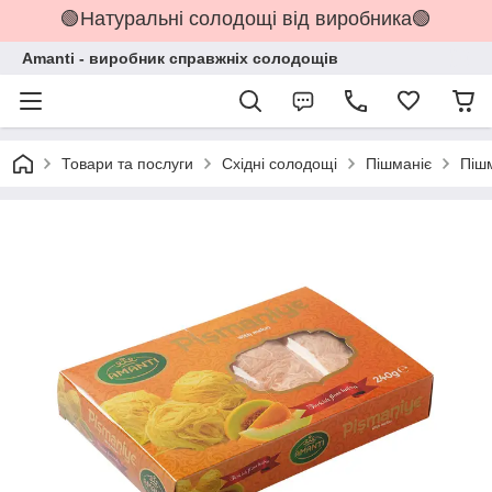
🟢Натуральні солодощі від виробника🟢
Amanti - виробник справжніх солодощів
Товари та послуги
Східні солодощі
Пішманіє
Пішм