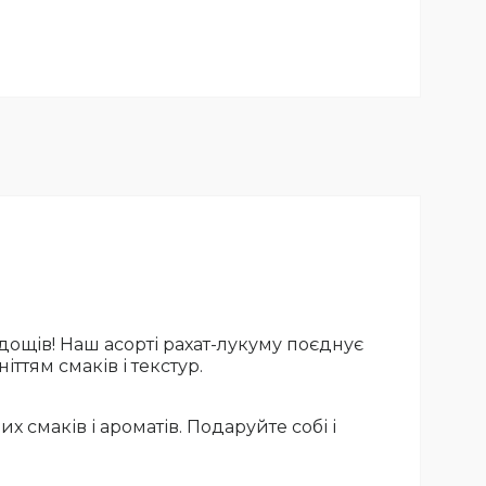
дощів! Наш асорті рахат-лукуму поєднує
ттям смаків і текстур.
смаків і ароматів. Подаруйте собі і