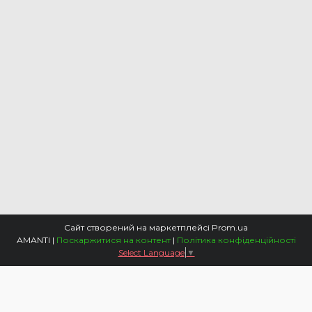
Сайт створений на маркетплейсі
Prom.ua
AMANTI |
Поскаржитися на контент
|
Політика конфіденційності
Select Language
▼