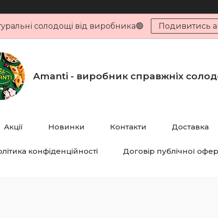
туральні солодощі від виробника🟢
Подивитись ак
Amanti - виробник справжніх соло
Акції
Новинки
Контакти
Доставка
літика конфіденційності
Договір публічної офе