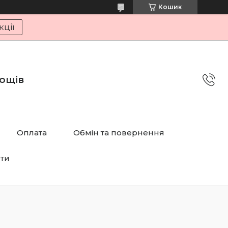
Кошик
ції
дощів
Оплата
Обмін та повернення
рти