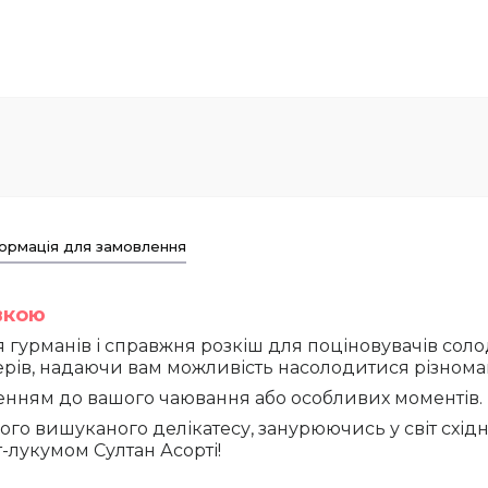
ормація для замовлення
авкою
я гурманів і справжня розкіш для поціновувачів соло
ерів, надаючи вам можливість насолодитися різномані
енням до вашого чаювання або особливих моментів.
вишуканого делікатесу, занурюючись у світ східних 
-лукумом Султан Асорті!