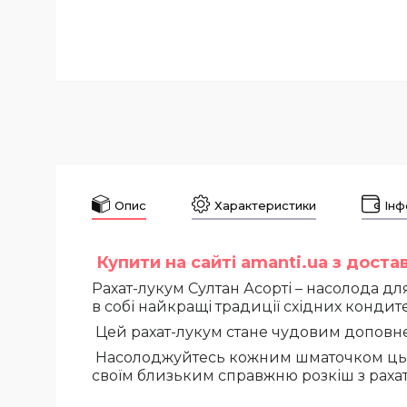
Опис
Характеристики
Інф
Купити на сайті amanti.ua з дост
Рахат-лукум Султан Асорті – насолода дл
в собі найкращі традиції східних кондит
Цей рахат-лукум стане чудовим доповн
Насолоджуйтесь кожним шматочком цього 
своїм близьким справжню розкіш з рахат