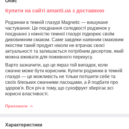
Опис
Купити на сайті amanti.ua з доставкою
Родзинки в темній глазурі Magnetic — вишукане
частування. Це поєднання солодкості родзинок у
поєднанні з ніжністю темної глазурі підкорює своїм
дивовижним смаком. Саме завдяки наявним смаковим
якостям такий продукт ніколи не втрачає своєї
актуальності та залишається потрібним десертом, який
можна вживати для поживного перекусу.
Варто зазначити, що це якраз той випадок, коли
смачне може бути корисним. Купити родзинки в темній
глазурі — це можливість не тільки потішити себе та
своїх близьких смачними ласощами, а й подбати про
здоров'я. Вся річ в тому, що сухофрукт зберігає всі
корисні властивості.
Приховати
Характеристики