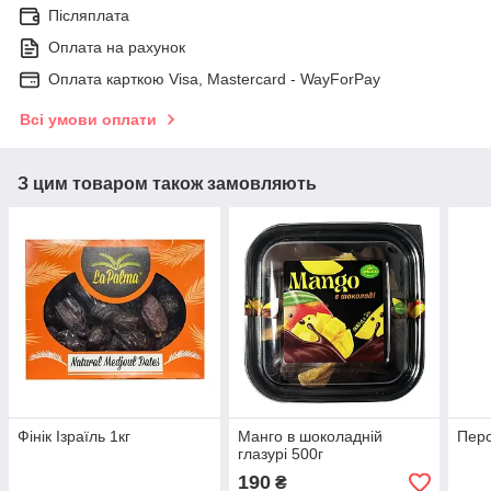
Післяплата
Оплата на рахунок
Оплата карткою Visa, Mastercard - WayForPay
Всі умови оплати
З цим товаром також замовляють
Фінік Ізраїль 1кг
Манго в шоколадній
Перс
глазурі 500г
190
₴