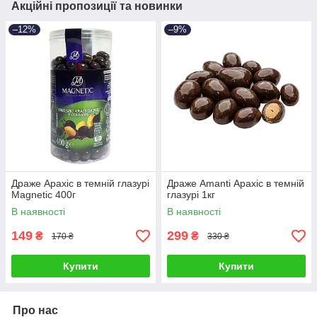
Акційні пропозиції та новинки
–12%
–9%
Драже Арахіс в темній глазурі
Драже Amanti Арахіс в темній
Magnetic 400г
глазурі 1кг
В наявності
В наявності
149
299
₴
₴
170 ₴
330 ₴
Купити
Купити
Про нас