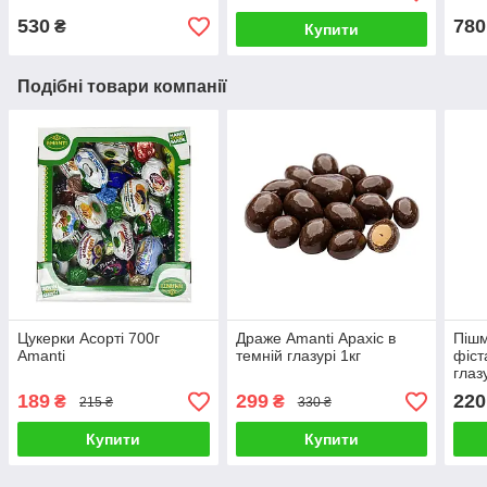
530
780
₴
Купити
Подібні товари компанії
Цукерки Асорті 700г
Драже Amanti Арахіс в
Пішм
Amanti
темній глазурі 1кг
фіст
глаз
189
299
220
₴
₴
215 ₴
330 ₴
Купити
Купити