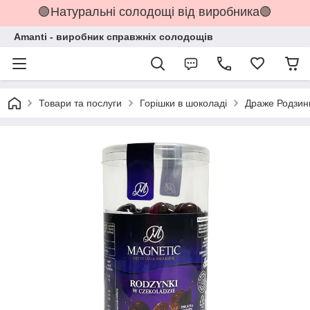
🟢Натуральні солодощі від виробника🟢
Amanti - виробник справжніх солодощів
Товари та послуги
Горішки в шоколаді
Драже Родзинк