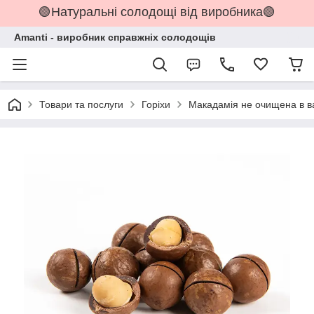
🟢Натуральні солодощі від виробника🟢
Amanti - виробник справжніх солодощів
Товари та послуги
Горіхи
Макадамія не очищена в ва