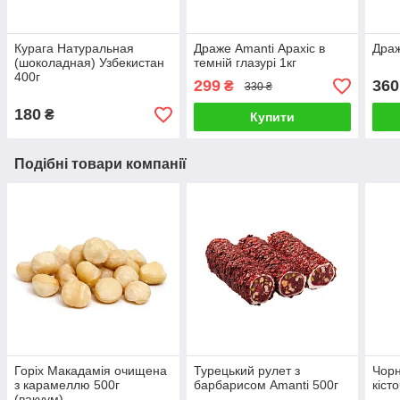
Курага Натуральная
Драже Amanti Арахіс в
Драж
(шоколадная) Узбекистан
темній глазурі 1кг
400г
299
360
₴
330 ₴
180
₴
Купити
Подібні товари компанії
Горіх Макадамія очищена
Турецький рулет з
Чорн
з карамеллю 500г
барбарисом Amanti 500г
кіст
(вакуум)