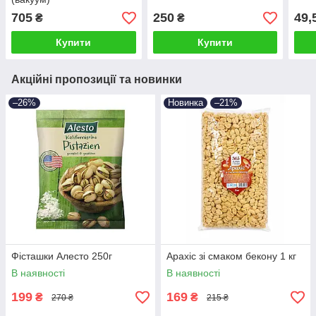
705
250
49,
₴
₴
Купити
Купити
Акційні пропозиції та новинки
–26%
Новинка
–21%
Фісташки Алесто 250г
Арахіс зі смаком бекону 1 кг
В наявності
В наявності
199
169
₴
₴
270 ₴
215 ₴