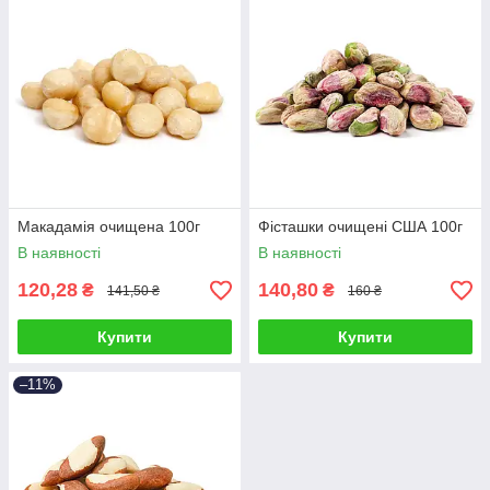
Макадамія очищена 100г
Фісташки очищені США 100г
В наявності
В наявності
120,28
140,80
₴
₴
141,50 ₴
160 ₴
Купити
Купити
–11%