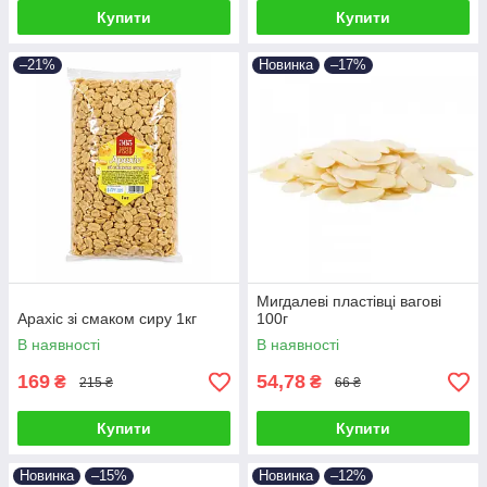
Купити
Купити
–21%
Новинка
–17%
Мигдалеві пластівці вагові
Арахіс зі смаком сиру 1кг
100г
В наявності
В наявності
169
54,78
₴
₴
215 ₴
66 ₴
Купити
Купити
Новинка
–15%
Новинка
–12%