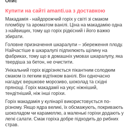
Опис
Купити на сайті amanti.ua з доставкою
Макадамія - найдорожчий горіх у світі зі смаком
пломбіру та ароматом ванілі. Ціна на макадамію одна
з найвищих, тому що горіх рідкісний і його важко
збирати.
Головне призначення шкаралупи – збереження плоду.
Найчастіше в шкаралупі підпилюють щілину на
фабриках, тому що в домашніх умовах шкаралупу, яка
твердіша за бетон, не очистити.
Унікальний горіх відрізняється пікантним солодким
смаком із легким відтінком ванілі. Він одночасно
нагадує вершкове морозиво, шоколад та східні
прянощі. Горіх макадамії на укус ніжніший,
тендітніший, ніж інші горіхи.
Горіх макадамія у кулінарії використовується по-
різному. Якщо ядра великі, їх обсмажують, покривають
шоколадом чи карамеллю, а маленькі горіхи додають у
легкі салати. Смак горіха добре підходить до рибних
страв.