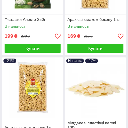
Фісташки Алесто 250г
Арахіс зі смаком бекону 1 кг
В наявності
В наявності
199
169
₴
₴
270 ₴
215 ₴
Купити
Купити
–21%
Новинка
–17%
Мигдалеві пластівці вагові
Арахіс зі смаком сиру 1кг
100г