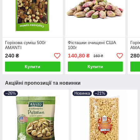
Горіхова суміш 500г
Фісташки очищені США
Горі
AMANTI
100г
AMA
240
140,80
280
₴
₴
160 ₴
Купити
Купити
Акційні пропозиції та новинки
–26%
Новинка
–21%