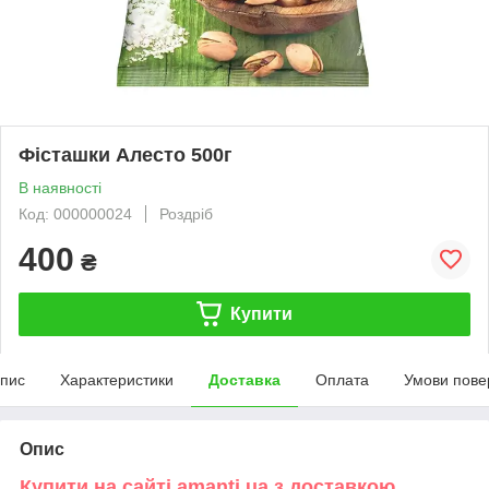
Фісташки Алесто 500г
В наявності
Код: 000000024
Роздріб
400
₴
Купити
пис
Характеристики
Доставка
Оплата
Умови пове
Опис
Купити на сайті amanti.ua з доставкою