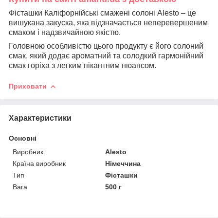
Фісташки Каліфорнійські смажені солоні Alesto – це
вишукана закуска, яка відзначається неперевершеним
смаком і надзвичайною якістю.
Головною особливістю цього продукту є його солоний
смак, який додає ароматний та солодкий гармонійний
смак горіха з легким пікантним нюансом.
Приховати
Характеристики
Основні
Виробник
Alesto
Країна виробник
Німеччина
Тип
Фісташки
Вага
500 г