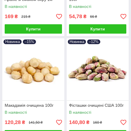
В наявності
В наявності
169
54,78
₴
₴
215 ₴
66 ₴
Купити
Купити
Новинка
–15%
Новинка
–12%
Макадамія очищена 100г
Фісташки очищені США 100г
В наявності
В наявності
120,28
140,80
₴
₴
141,50 ₴
160 ₴