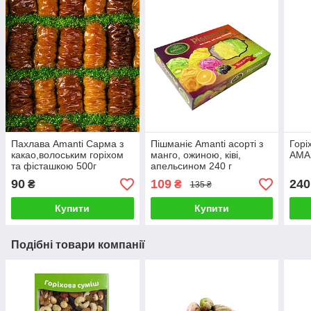
Пахлава Amanti Сарма з
Пішманіє Amanti асорті з
Горі
какао,волоським горіхом
манго, ожиною, ківі,
AMA
та фісташкою 500г
апельсином 240 г
90
109
240
₴
₴
135 ₴
Купити
Купити
Подібні товари компанії