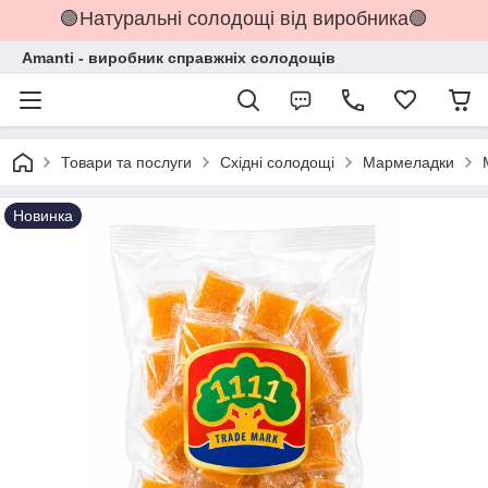
🟢Натуральні солодощі від виробника🟢
Amanti - виробник справжніх солодощів
Товари та послуги
Східні солодощі
Мармеладки
Новинка