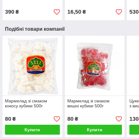
390
16,50
530
₴
₴
Подібні товари компанії
Мармелад зі смаком
Мармелад зі смаком
Цуке
кокосу кубики 500г
вишні кубики 500г
з в
80
80
130
₴
₴
Купити
Купити