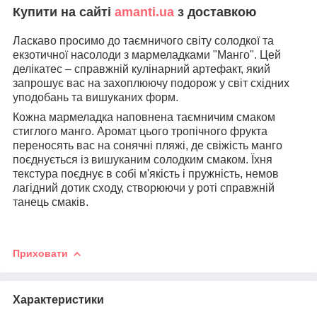
Купити на сайті
amanti.ua
з доставкою
Ласкаво просимо до таємничого світу солодкої та
екзотичної насолоди з мармеладками "Манго". Цей
делікатес – справжній кулінарний артефакт, який
запрошує вас на захоплюючу подорож у світ східних
уподобань та вишуканих форм.
Кожна мармеладка наповнена таємничим смаком
стиглого манго. Аромат цього тропічного фрукта
переносять вас на сонячні пляжі, де свіжість манго
поєднується із вишуканим солодким смаком. Їхня
текстура поєднує в собі м'якість і пружність, немов
лагідний дотик сходу, створюючи у роті справжній
танець смаків.
Приховати
Характеристики