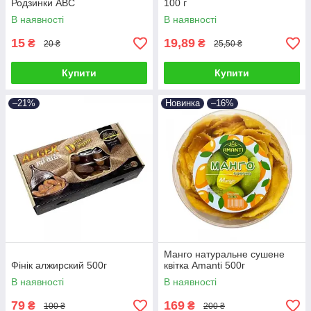
Родзинки АВС
100 г
В наявності
В наявності
15
19,89
₴
₴
20 ₴
25,50 ₴
Купити
Купити
–21%
Новинка
–16%
Манго натуральне сушене
Фінік алжирский 500г
квітка Amanti 500г
В наявності
В наявності
79
169
₴
₴
100 ₴
200 ₴