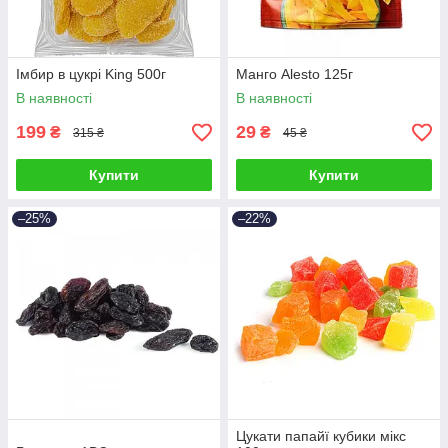
Імбир в цукрі King 500г
Манго Alesto 125г
В наявності
В наявності
199
29
₴
₴
315 ₴
45 ₴
Купити
Купити
–25%
–22%
Цукати папайї кубики мікс