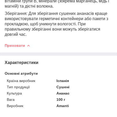
вітаміни групи В, мінерали (зокрема марганець, мідь і
магній) та дієтні волокна.
Зберігання: Для зберігання сушених ананасів краще
використовувати герметичні контейнери або пакети з
прокладкою, щоб уникнути вологості. При
правильному зберіганні вони можуть зберігатися
довгий час.
Приховати
Характеристики
Основні атрибути
Країна виробник
Іспанія
Тип продукції
Сушені
Культура
Ананас
Вага
100 г
Виробник
Amanti