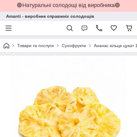
🟢Натуральні солодощі від виробника🟢
Amanti - виробник справжніх солодощів
Товари та послуги
Сухофрукти
Ананас кільце цукат 