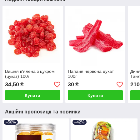
Вишня в'ялена з цукром
Папайя червона цукат
Диня
(цукат) 100г
100г
Тайл
34,50
30
210
₴
₴
Купити
Купити
Акційні пропозиції та новинки
–50%
–42%