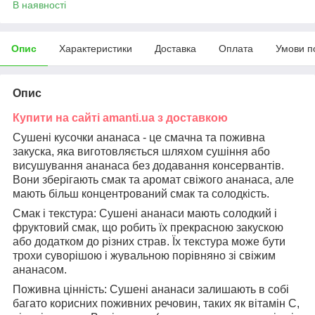
В наявності
Опис
Характеристики
Доставка
Оплата
Умови п
Опис
Купити на сайті amanti.ua з доставкою
Сушені кусочки ананаса - це смачна та поживна
закуска, яка виготовляється шляхом сушіння або
висушування ананаса без додавання консервантів.
Вони зберігають смак та аромат свіжого ананаса, але
мають більш концентрований смак та солодкість.
Смак і текстура: Сушені ананаси мають солодкий і
фруктовий смак, що робить їх прекрасною закускою
або додатком до різних страв. Їх текстура може бути
трохи суворішою і жувальною порівняно зі свіжим
ананасом.
Поживна цінність: Сушені ананаси залишають в собі
багато корисних поживних речовин, таких як вітамін С,