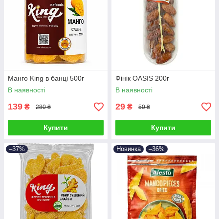
Манго King в банці 500г
Фінік OASIS 200г
В наявності
В наявності
139
29
₴
₴
280 ₴
50 ₴
Купити
Купити
–37%
Новинка
–36%