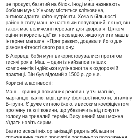
це продукт, багатий на білок. Іноді маш називають
бобами мунг. У ньому міститься клітковина,
антиоксиданти, фіто-нутрієнти. Хоча в більшості
районів світу маш не настільки популярний, як нут, він
також має величезні переваги для здоров’я. Цілком
оцінити користь цієї їжі нескладно, якщо купити маш в
інтернет магазині «Приправки», додавати його для
різноманітності свого раціону.
В Аюрведі боби мунг використовувалися протягом
тисячі років. Маш – один із найзаповітніших
компонентів індійської кулінарної та в оздоровчій
практиці. Він був відомий з 1500 р. до н.е.
Корисні властивості:
Маш – криниця поживних речовин, у т.ч. магнію,
марганцю, калію, міді, цинку, фолієвої кислоти, вітаміну
В-групи. Є дуже ситною їжею, з високим коефіцієнтом
протеїну та клітковини, що убезпечить від почуття
голоду на тривалий термін. Висушений маш можна
з’їдати навіть сирим.
Багато всесвітніх організацій радять збільшити
споживання таких продуктів рослинного походження