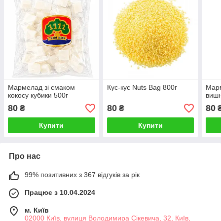
Мармелад зі смаком
Кус-кус Nuts Bag 800г
Марм
кокосу кубики 500г
вишн
80
80
80
₴
₴
Купити
Купити
Про нас
99% позитивних з 367 відгуків за рік
Працює з 10.04.2024
м. Київ
02000 Київ, вулиця Володимира Сікевича, 32, Київ,