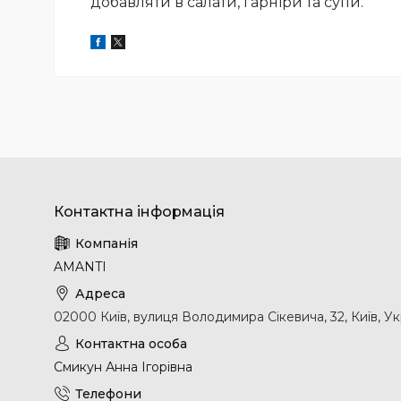
добавляти в салати, гарніри та супи.
AMANTI
02000 Київ, вулиця Володимира Сікевича, 32, Київ, Ук
Смикун Анна Ігорівна