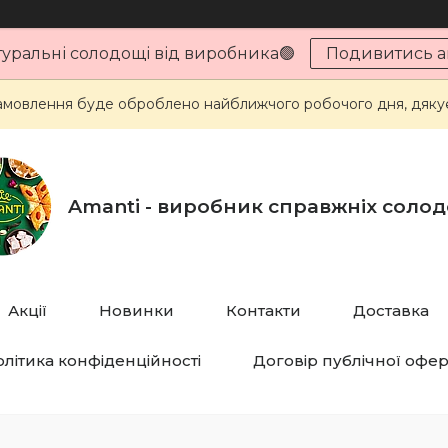
туральні солодощі від виробника🟢
Подивитись ак
мовлення буде оброблено найближчого робочого дня, дякує
Amanti - виробник справжніх соло
Акції
Новинки
Контакти
Доставка
літика конфіденційності
Договір публічної офе