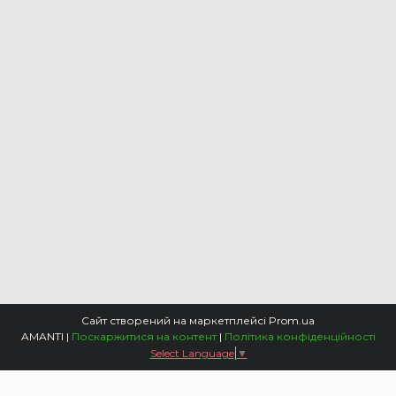
Сайт створений на маркетплейсі
Prom.ua
AMANTI |
Поскаржитися на контент
|
Політика конфіденційності
Select Language
▼