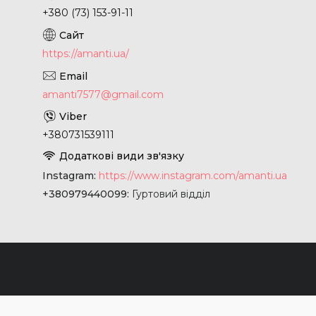
+380 (73) 153-91-11
https://amanti.ua/
amanti7577@gmail.com
+380731539111
Instagram
https://www.instagram.com/amanti.ua
+380979440099
Гуртовий відділ