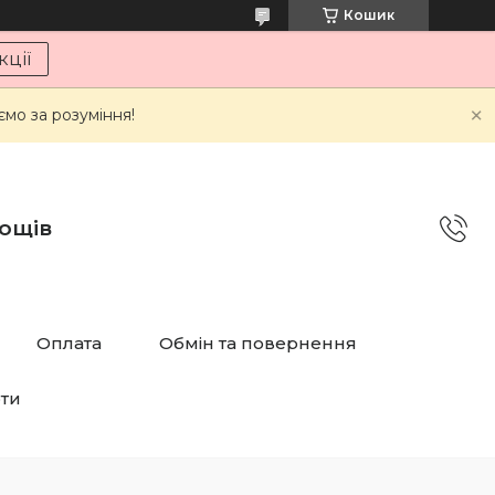
Кошик
ції
мо за розуміння!
дощів
Оплата
Обмін та повернення
рти