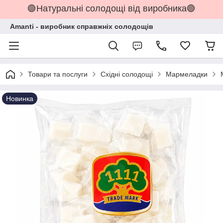
🟢Натуральні солодощі від виробника🟢
Amanti - виробник справжніх солодощів
Товари та послуги
Східні солодощі
Мармеладки
Новинка