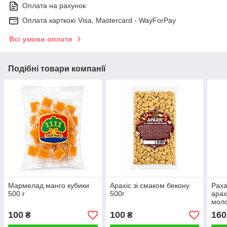
Оплата на рахунок
Оплата карткою Visa, Mastercard - WayForPay
Всі умови оплати
Подібні товари компанії
Мармелад манго кубики
Арахіс зі смаком бекону
Раха
500 г
500г
арах
моло
100
100
160
₴
₴