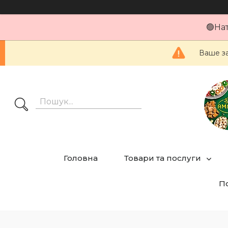
🟢На
Ваше за
Головна
Товари та послуги
По