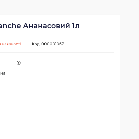
lanche Ананасовий 1л
 наявності
Код:
000001067
 на