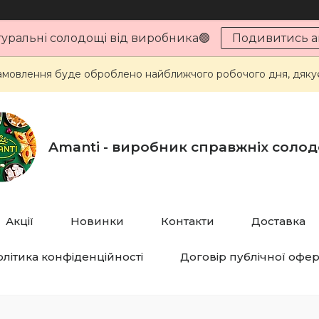
туральні солодощі від виробника🟢
Подивитись ак
мовлення буде оброблено найближчого робочого дня, дякує
Amanti - виробник справжніх соло
Акції
Новинки
Контакти
Доставка
літика конфіденційності
Договір публічної офе