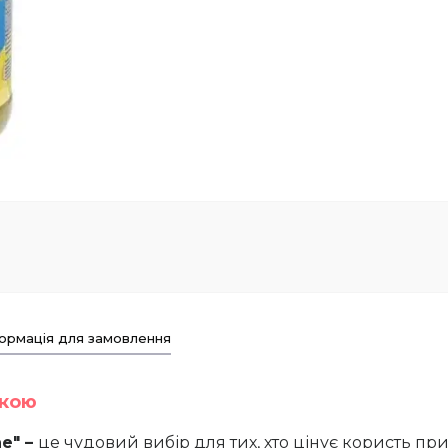
ормація для замовлення
вкою
e" –
це чудовий вибір для тих, хто цінує користь п