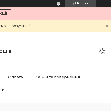
Кошик
ції
мо за розуміння!
дощів
Оплата
Обмін та повернення
рти