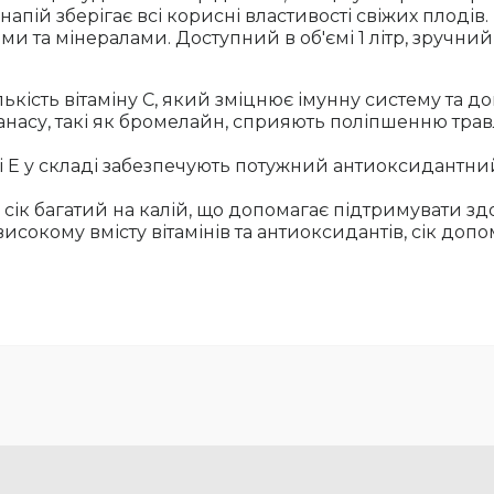
напій зберігає всі корисні властивості свіжих плоді
и та мінералами. Доступний в об'ємі 1 літр, зручний
лькість вітаміну С, який зміцнює імунну систему та д
насу, такі як бромелайн, сприяють поліпшенню трав
і Е у складі забезпечують потужний антиоксидантний
сік багатий на калій, що допомагає підтримувати зд
исокому вмісту вітамінів та антиоксидантів, сік допо