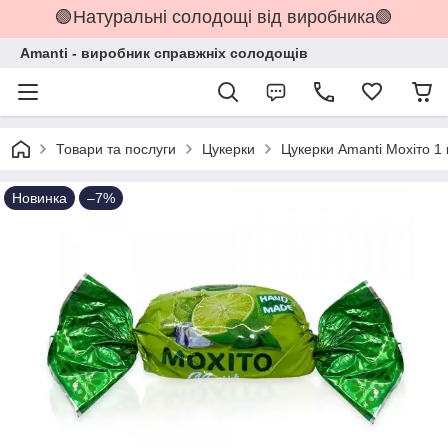
🟢Натуральні солодощі від виробника🟢
Amanti - виробник справжніх солодощів
Товари та послуги
Цукерки
Цукерки Amanti Мохіто 1 
Новинка
–7%