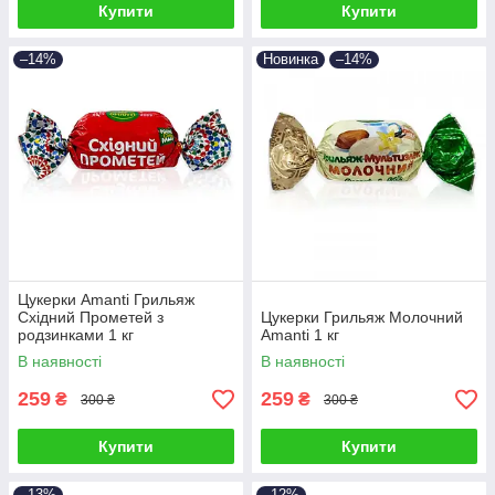
Купити
Купити
–14%
Новинка
–14%
Цукерки Amanti Грильяж
Східний Прометей з
Цукерки Грильяж Молочний
родзинками 1 кг
Amanti 1 кг
В наявності
В наявності
259
259
₴
₴
300 ₴
300 ₴
Купити
Купити
–13%
–12%