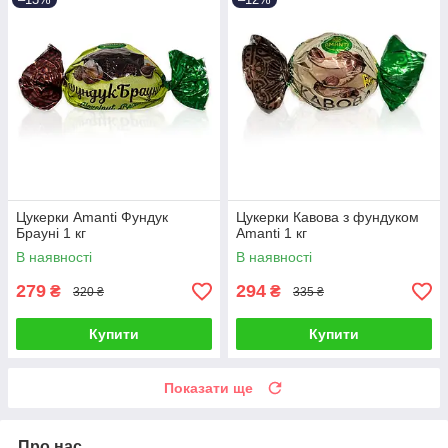
Цукерки Amanti Фундук
Цукерки Кавова з фундуком
Брауні 1 кг
Amanti 1 кг
В наявності
В наявності
279
294
₴
₴
320 ₴
335 ₴
Купити
Купити
Показати ще
Про нас