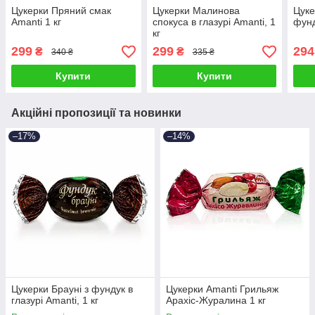
Цукерки Пряний смак
Цукерки Малинова
Цуке
Amanti 1 кг
спокуса в глазурі Amanti, 1
фунд
кг
299
299
294
₴
₴
340 ₴
335 ₴
Купити
Купити
Акційні пропозиції та новинки
–17%
–14%
Цукерки Брауні з фундук в
Цукерки Amanti Грильяж
глазурі Amanti, 1 кг
Арахіс-Журалина 1 кг