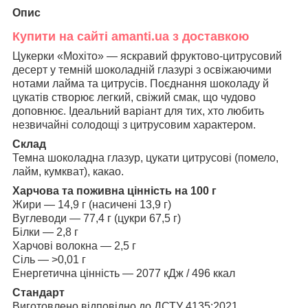
Опис
Купити на сайті amanti.ua з доставкою
Цукерки «Мохіто» — яскравий фруктово-цитрусовий
десерт у темній шоколадній глазурі з освіжаючими
нотами лайма та цитрусів. Поєднання шоколаду й
цукатів створює легкий, свіжий смак, що чудово
доповнює. Ідеальний варіант для тих, хто любить
незвичайні солодощі з цитрусовим характером.
Склад
Темна шоколадна глазур, цукати цитрусові (помело,
лайм, кумкват), какао.
Харчова та поживна цінність на 100 г
Жири — 14,9 г (насичені 13,9 г)
Вуглеводи — 77,4 г (цукри 67,5 г)
Білки — 2,8 г
Харчові волокна — 2,5 г
Сіль — >0,01 г
Енергетична цінність — 2077 кДж / 496 ккал
Стандарт
Виготовлено відповідно до ДСТУ 4135:2021.