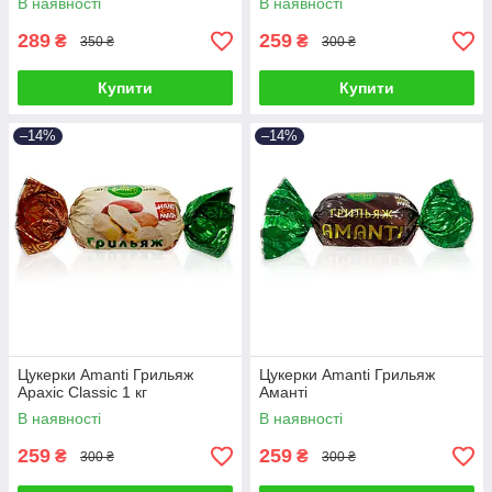
В наявності
В наявності
289
259
₴
₴
350 ₴
300 ₴
Купити
Купити
–14%
–14%
Цукерки Amanti Грильяж
Цукерки Amanti Грильяж
Арахіс Classic 1 кг
Аманті
В наявності
В наявності
259
259
₴
₴
300 ₴
300 ₴