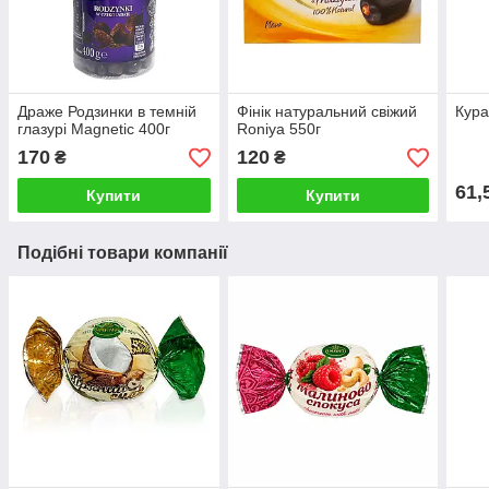
Драже Родзинки в темній
Фінік натуральний свіжий
Кура
глазурі Magnetic 400г
Roniya 550г
170
120
₴
₴
61,
Купити
Купити
Подібні товари компанії