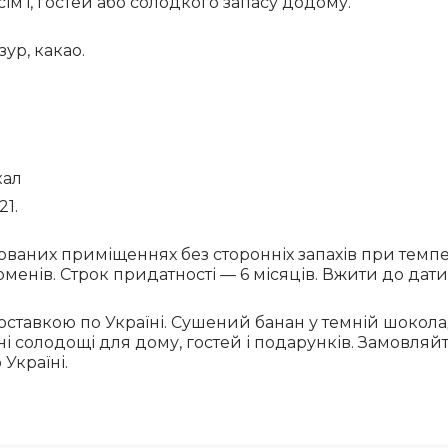
ім’ї, гостей або солодкого запасу додому.
ур, какао.
кал
21.
ованих приміщеннях без сторонніх запахів при темпера
нів. Строк придатності — 6 місяців. Вжити до дати, 
ставкою по Україні. Сушений банан у темній шоколад
ні солодощі для дому, гостей і подарунків. Замовля
Україні.