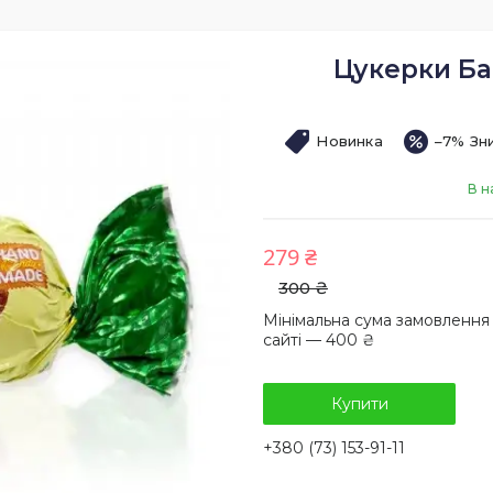
Цукерки Бан
Новинка
–7%
В н
279 ₴
300 ₴
Мінімальна сума замовлення
сайті — 400 ₴
Купити
+380 (73) 153-91-11