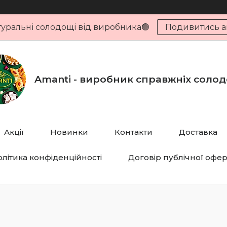
туральні солодощі від виробника🟢
Подивитись ак
Amanti - виробник справжніх соло
Акції
Новинки
Контакти
Доставка
літика конфіденційності
Договір публічної офе