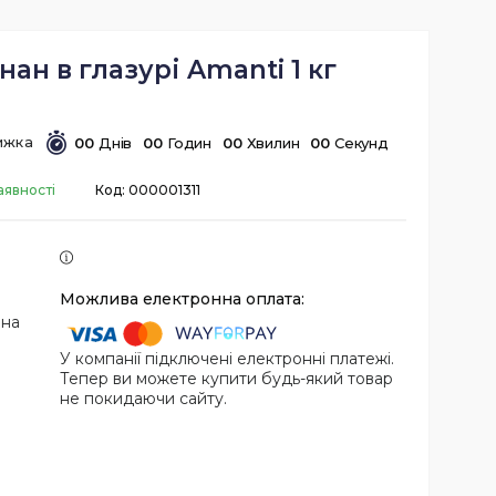
ан в глазурі Amanti 1 кг
0
0
Днів
0
0
Годин
0
0
Хвилин
0
0
Секунд
аявності
Код:
000001311
 на
У компанії підключені електронні платежі.
Тепер ви можете купити будь-який товар
не покидаючи сайту.