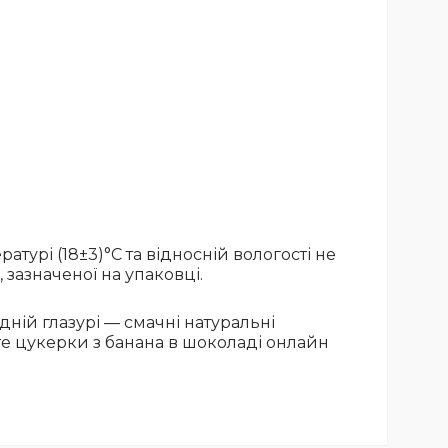
турі (18±3)°С та відносній вологості не
зазначеної на упаковці.
ній глазурі — смачні натуральні
йте цукерки з банана в шоколаді онлайн