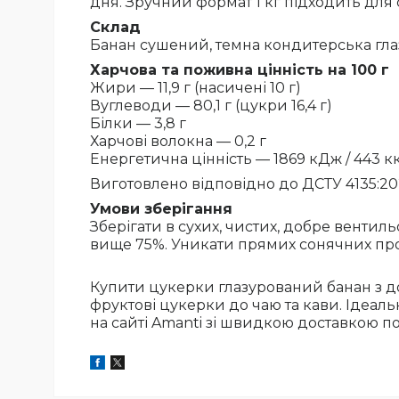
дня. Зручний формат 1 кг підходить для с
Склад
Банан сушений, темна кондитерська глаз
Харчова та поживна цінність на 100 г
Жири — 11,9 г (насичені 10 г)
Вуглеводи — 80,1 г (цукри 16,4 г)
Білки — 3,8 г
Харчові волокна — 0,2 г
Енергетична цінність — 1869 кДж / 443 к
Виготовлено відповідно до ДСТУ 4135:20
Умови зберігання
Зберігати в сухих, чистих, добре вентиль
вище 75%. Уникати прямих сонячних проме
Купити цукерки глазурований банан з до
фруктові цукерки до чаю та кави. Ідеаль
на сайті Amanti зі швидкою доставкою по 