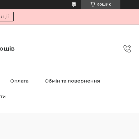
Кошик
ції
дощів
Оплата
Обмін та повернення
рти