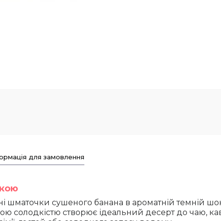
ормація для замовлення
вкою
жні шматочки
сушеного банана в ароматній темній шо
ою солодкістю створює ідеальний десерт до чаю, ка