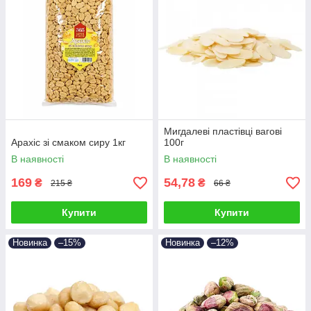
Мигдалеві пластівці вагові
Арахіс зі смаком сиру 1кг
100г
В наявності
В наявності
169
54,78
₴
₴
215 ₴
66 ₴
Купити
Купити
Новинка
–15%
Новинка
–12%