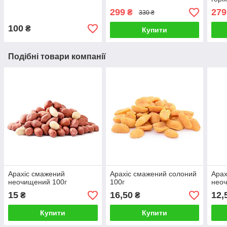
299
279
₴
330 ₴
100
₴
Купити
Подібні товари компанії
Арахіс смажений
Арахіс смажений солоний
Арах
неочищений 100г
100г
неоч
15
16,50
12,
₴
₴
Купити
Купити