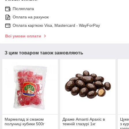
Післяплата
Оплата на рахунок
Оплата карткою Visa, Mastercard - WayForPay
Всі умови оплати
З цим товаром також замовляють
Мармелад зі смаком
Драже Amanti Арахіс в
Цуке
полуниці кубики 500г
темній глазурі 1кг
з ку
горі