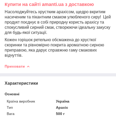
Купити на сайті amanti.ua з доставкою
Насолоджуйтесь хрустким арахісом, щедро вкритим
насиченим та пікантним смаком улюбленого сиру! Цей
продукт поєднує в собі природну користь арахісу та
спокусливий сирний смак, створюючи ідеальну закуску
для будь-якої ситуації.
Кожен горішок ретельно обсмажена до хрусткої
скоринки та рівномірно покрита ароматною сирною
приправою, яка дарує справжню гаму смакових
відчуттів.
Приховати
Характеристики
Основні
Країна виробник
Україна
Тип
Арахіс
Вага
500 г