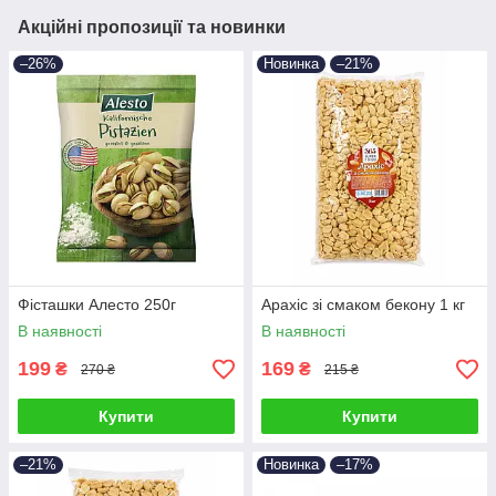
Акційні пропозиції та новинки
–26%
Новинка
–21%
Фісташки Алесто 250г
Арахіс зі смаком бекону 1 кг
В наявності
В наявності
199
169
₴
₴
270 ₴
215 ₴
Купити
Купити
–21%
Новинка
–17%