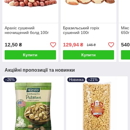
Арахіс сушений
Бразильський горіх
Мікс
неочищений болд 100г
сушений 100г
650г
12,50
129,94
540
₴
₴
146 ₴
Купити
Купити
Акційні пропозиції та новинки
–26%
Новинка
–21%