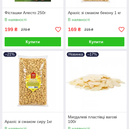
Фісташки Алесто 250г
Арахіс зі смаком бекону 1 кг
В наявності
В наявності
199
169
₴
₴
270 ₴
215 ₴
Купити
Купити
–21%
Новинка
–17%
Мигдалеві пластівці вагові
Арахіс зі смаком сиру 1кг
100г
В наявності
В наявності