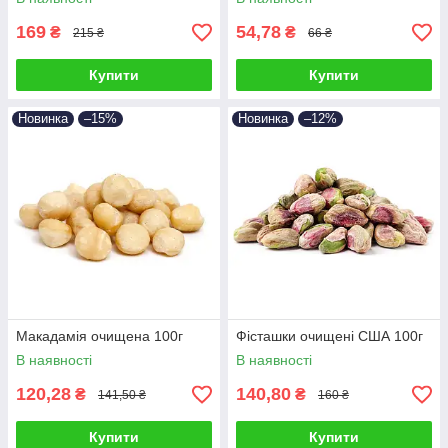
169
54,78
₴
₴
215 ₴
66 ₴
Купити
Купити
Новинка
–15%
Новинка
–12%
Макадамія очищена 100г
Фісташки очищені США 100г
В наявності
В наявності
120,28
140,80
₴
₴
141,50 ₴
160 ₴
Купити
Купити