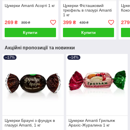
Цукерки Amanti Асорті 1 кг
Цукерки Фісташковий
Цуке
трюфель в глазурі Amanti
Коко
1 кг
269
399
279
₴
₴
300 ₴
430 ₴
Купити
Купити
Акційні пропозиції та новинки
–17%
–14%
Цукерки Брауні з фундук в
Цукерки Amanti Грильяж
глазурі Amanti, 1 кг
Арахіс-Журалина 1 кг