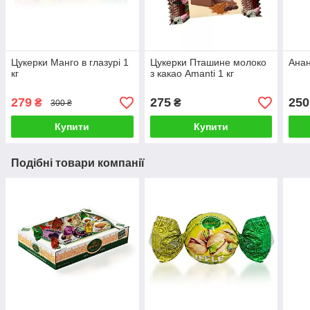
Цукерки Манго в глазурі 1
Цукерки Пташине молоко
Анан
кг
з какао Amanti 1 кг
279
275
250
₴
₴
300 ₴
Купити
Купити
Подібні товари компанії