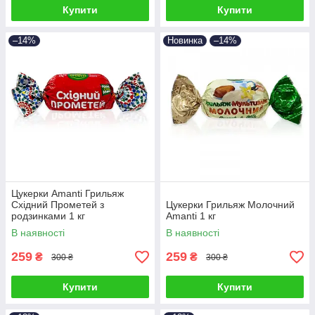
Купити
Купити
–14%
Новинка
–14%
Цукерки Amanti Грильяж
Східний Прометей з
Цукерки Грильяж Молочний
родзинками 1 кг
Amanti 1 кг
В наявності
В наявності
259
259
₴
₴
300 ₴
300 ₴
Купити
Купити