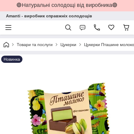
🟢Натуральні солодощі від виробника🟢
Amanti - виробник справжніх солодощів
Товари та послуги
Цукерки
Цукерки Пташине молоко 
Новинка