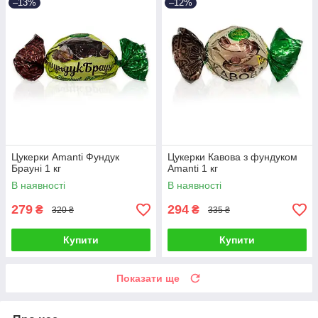
–13%
–12%
Цукерки Amanti Фундук
Цукерки Кавова з фундуком
Брауні 1 кг
Amanti 1 кг
В наявності
В наявності
279
294
₴
₴
320 ₴
335 ₴
Купити
Купити
Показати ще