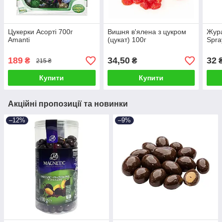
Цукерки Асорті 700г
Вишня в'ялена з цукром
Жура
Amanti
(цукат) 100г
Spra
189
34,50
32
₴
₴
215 ₴
Купити
Купити
Акційні пропозиції та новинки
–12%
–9%