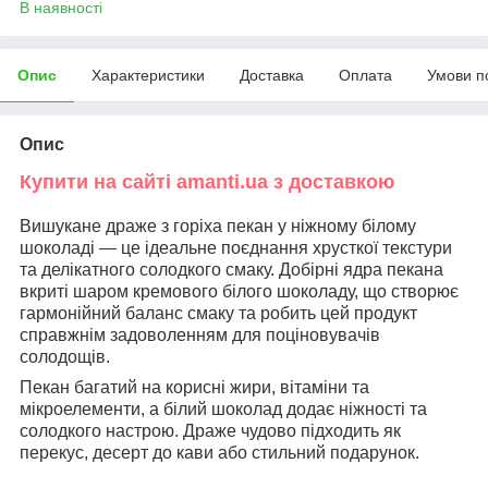
В наявності
Опис
Характеристики
Доставка
Оплата
Умови п
Опис
Купити на сайті amanti.ua з доставкою
Вишукане драже з горіха пекан у ніжному білому
шоколаді — це ідеальне поєднання хрусткої текстури
та делікатного солодкого смаку. Добірні ядра пекана
вкриті шаром кремового білого шоколаду, що створює
гармонійний баланс смаку та робить цей продукт
справжнім задоволенням для поціновувачів
солодощів.
Пекан багатий на корисні жири, вітаміни та
мікроелементи, а білий шоколад додає ніжності та
солодкого настрою. Драже чудово підходить як
перекус, десерт до кави або стильний подарунок.