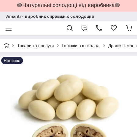
🟢Натуральні солодощі від виробника🟢
Amanti - виробник справжніх солодощів
Товари та послуги
Горішки в шоколаді
Драже Пекан в
Новинка