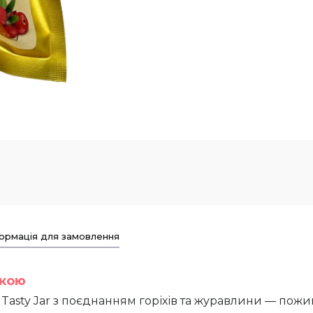
ормація для замовлення
вкою
asty Jar з поєднанням горіхів та журавлини — пож