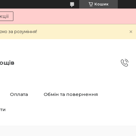
Кошик
ції
мо за розуміння!
дощів
Оплата
Обмін та повернення
рти