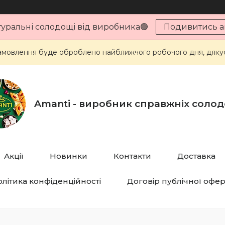
туральні солодощі від виробника🟢
Подивитись ак
мовлення буде оброблено найближчого робочого дня, дякує
Amanti - виробник справжніх соло
Акції
Новинки
Контакти
Доставка
літика конфіденційності
Договір публічної офе