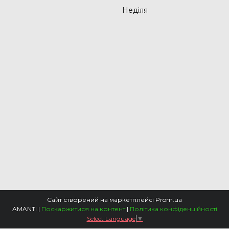
Неділя
Сайт створений на маркетплейсі
Prom.ua
AMANTI |
Поскаржитися на контент
|
Політика конфіденційності
Select Language
▼