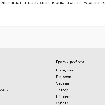
опомагає підтримувати енергію та стане чудовим д
Графік роботи
Понеділок
Вівторок
Середа
раїна
Четвер
Пʼятниця
Субота