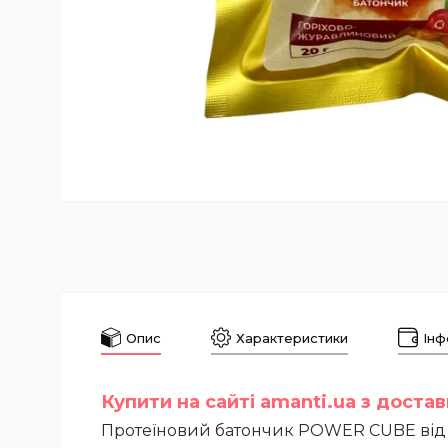
Опис
Характеристики
Інф
Купити на сайті amanti.ua з доста
Протеїновий батончик POWER CUBE від T