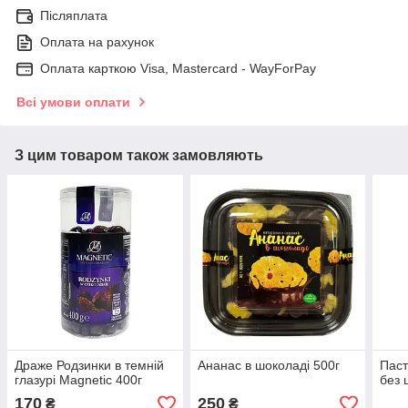
Післяплата
Оплата на рахунок
Оплата карткою Visa, Mastercard - WayForPay
Всі умови оплати
З цим товаром також замовляють
Драже Родзинки в темній
Ананас в шоколаді 500г
Паст
глазурі Magnetic 400г
без 
170
250
₴
₴