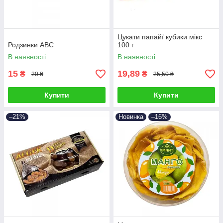
Цукати папайї кубики мікс
Родзинки АВС
100 г
В наявності
В наявності
15
19,89
₴
₴
20 ₴
25,50 ₴
Купити
Купити
–21%
Новинка
–16%