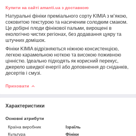
Купити на сайті amanti.ua з доставкою
Натуральні фініки преміального сорту KIMIA з м’якою,
соковитою текстурою та насиченим солодким смаком.
Це добірні плоди фінікової пальми, вирощені в
екологічно чистих регіонах, без додавання цукру та
штучних домішок.
Фініки KIMIA відрізняються ніжною консистенцією,
легкою карамельною ноткою та високою поживною
цінністю. Ідеально підходять як корисний перекус,
джерело швидкої енергії або доповнення до сніданків,
десертів і смузі.
Приховати
Характеристики
Основні атрибути
Країна виробник
Ізраїль
Культура
Фініки