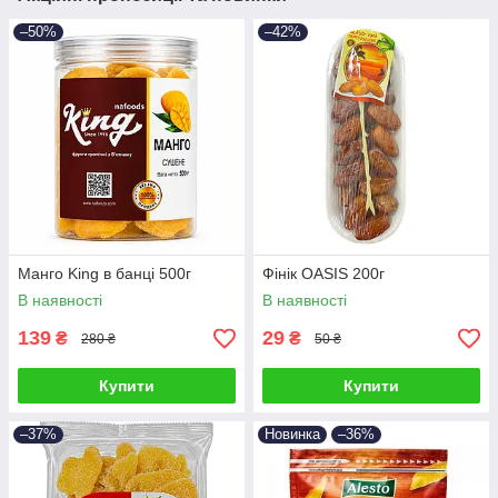
–50%
–42%
Манго King в банці 500г
Фінік OASIS 200г
В наявності
В наявності
139
29
₴
₴
280 ₴
50 ₴
Купити
Купити
–37%
Новинка
–36%