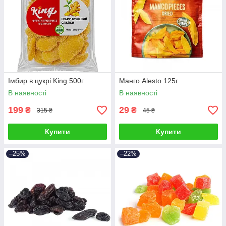
Імбир в цукрі King 500г
Манго Alesto 125г
В наявності
В наявності
199
29
₴
₴
315 ₴
45 ₴
Купити
Купити
–25%
–22%