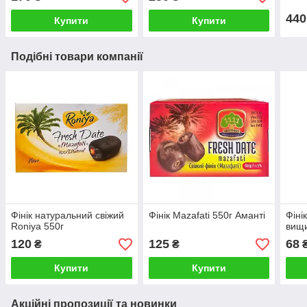
440
Купити
Купити
Подібні товари компанії
Фінік натуральний свіжий
Фінік Mazafati 550г Аманті
Фіні
Roniya 550г
вищи
120
125
68
₴
₴
Купити
Купити
Акційні пропозиції та новинки