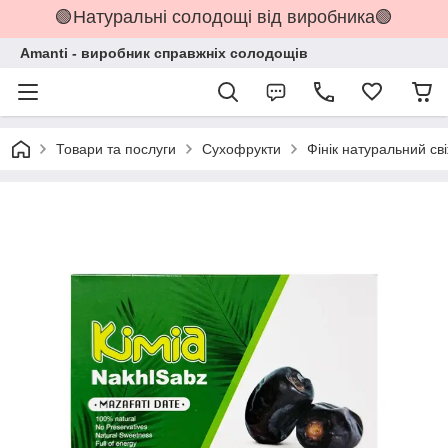
🟢Натуральні солодощі від виробника🟢
Amanti - виробник справжніх солодощів
Товари та послуги
Сухофрукти
Фінік натуральний св