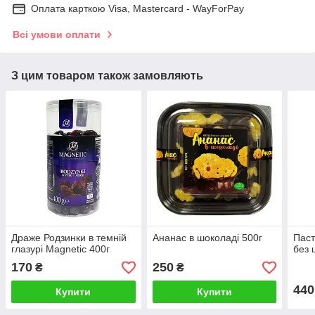
Оплата карткою Visa, Mastercard - WayForPay
Всі умови оплати
З цим товаром також замовляють
Драже Родзинки в темній
Ананас в шоколаді 500г
Паст
глазурі Magnetic 400г
без 
170
250
₴
₴
440
Купити
Купити