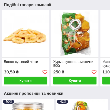
Подібні товари компанії
Банан сушений чіпси
Хурма сушена шматочки
Манг
500г
цукр
30,50
250
110
₴
₴
Купити
Купити
Акційні пропозиції та новинки
–50%
–42%