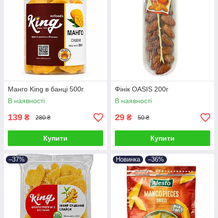
Манго King в банці 500г
Фінік OASIS 200г
В наявності
В наявності
139
29
₴
₴
280 ₴
50 ₴
Купити
Купити
–37%
Новинка
–36%