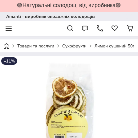
🟢Натуральні солодощі від виробника🟢
Amanti - виробник справжніх солодощів
Товари та послуги
Сухофрукти
Лимон сушений 50г
–11%