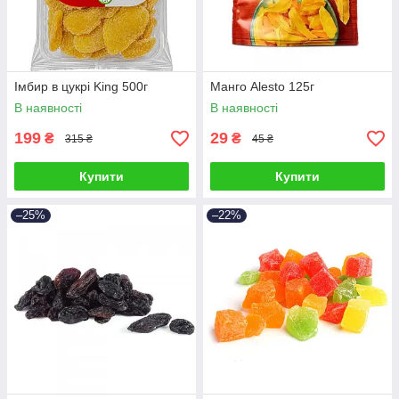
Імбир в цукрі King 500г
Манго Alesto 125г
В наявності
В наявності
199
29
₴
₴
315 ₴
45 ₴
Купити
Купити
–25%
–22%