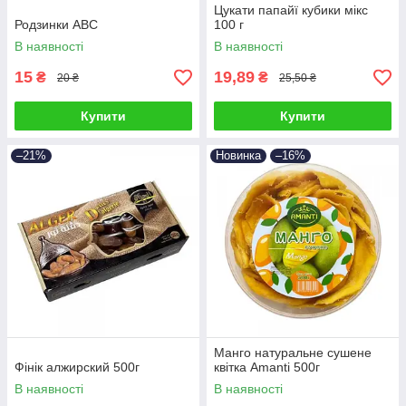
Цукати папайї кубики мікс
Родзинки АВС
100 г
В наявності
В наявності
15
19,89
₴
₴
20 ₴
25,50 ₴
Купити
Купити
–21%
Новинка
–16%
Манго натуральне сушене
Фінік алжирский 500г
квітка Amanti 500г
В наявності
В наявності