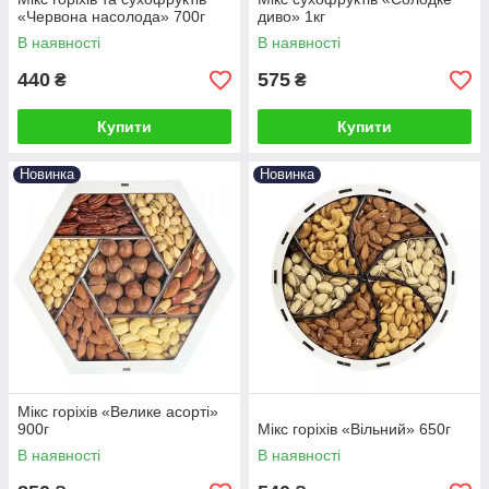
«Червона насолода» 700г
диво» 1кг
В наявності
В наявності
440
575
₴
₴
Купити
Купити
Новинка
Новинка
Мікс горіхів «Велике асорті»
900г
Мікс горіхів «Вільний» 650г
В наявності
В наявності