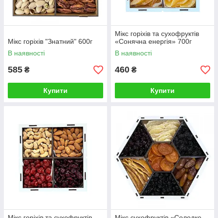
Мікс горіхів та сухофруктів
Мікс горіхів "Знатний" 600г
«Сонячна енергія» 700г
В наявності
В наявності
585
460
₴
₴
Купити
Купити
Мікс горіхів та сухофруктів
Мікс сухофруктів «Солодке