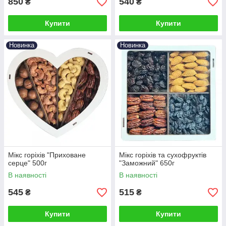
850
540
₴
₴
Купити
Купити
Новинка
Новинка
Мікс горіхів "Приховане
Мікс горіхів та сухофруктів
серце" 500г
"Заможний" 650г
В наявності
В наявності
545
515
₴
₴
Купити
Купити