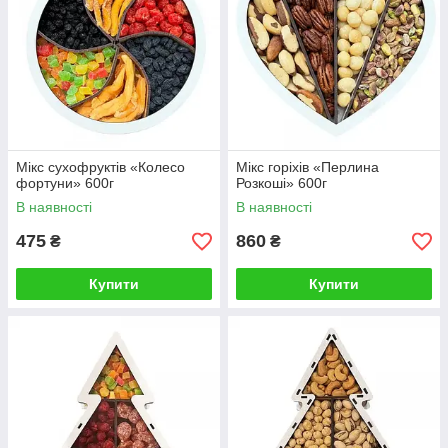
Мікс сухофруктів «Колесо
Мікс горіхів «Перлина
фортуни» 600г
Розкоші» 600г
В наявності
В наявності
475
860
₴
₴
Купити
Купити